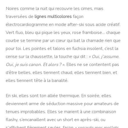
Noires comme la nuit qui recouvre les cimes, mais
traversées de
lignes multicolores
façon
électrocardiogramme en mode after-ski sous acide créatif.
Vert fluo, bleu qui pique les yeux, rose framboise… chaque
courbe se termine par un cœur qui bat la chamade rien que
pour toi. Les pointes et talons en fuchsia insolent, c’est la
cerise sur la chaussette, la touche qui dit :
« Oui, j’assume.
Oui, je suis canon. Et alors ? »
. Elles ne se contentent pas
d’être belles, elles tiennent chaud, elles tiennent bien, et
elles tiennent tête à la banalité.
En ski, elles sont ton alliée thermique. En soirée, elles
deviennent arme de séduction massive pour amateurs de
tenues improbables. Elles se marient à une combinaison
flashy, s’encanaillent avec un short en après-ski, ou
s’affichent fièrement seules, façon
« regarde mes mollets,